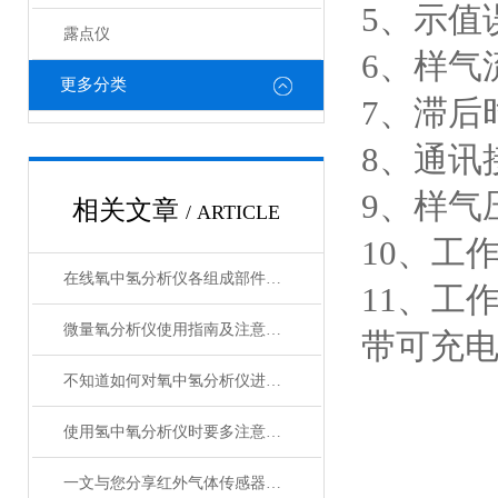
5、示值误
露点仪
6、样气流量
更多分类
7、滞后时
8、通讯接
9、样气压
相关文章
/ ARTICLE
10、工
在线氧中氢分析仪各组成部件的功能特点分享
11、工作
微量氧分析仪使用指南及注意事项
带可充
不知道如何对氧中氢分析仪进行维护保养？进来看
使用氢中氧分析仪时要多注意以下问题
一文与您分享红外气体传感器的工作原理