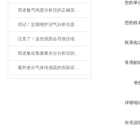
您的单
简述氮气纯度分析仪的正确安装方法
您的姓
切记！定期维护沼气分析仪是提高沼气生产效率的关键
注意了！这些原因会导致压缩空气水露点分析仪出口露点不合格
联系电
简述氯化氢微量水分分析仪的规范操作流程
常用邮
紫外差分气体传感器的实际应用分享
省
详细地
补充说