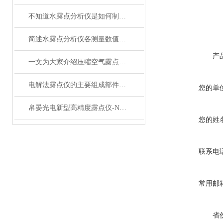
不知道水露点分析仪是如何制冷的？进来看
简述水露点分析仪各测量数值的含义
产
一文为大家介绍压缩空气露点仪的测量条件选择
电解法露点仪的主要组成部件功能特点分享
您的单
帛晏光电新型高精度露点仪-NK-300系列露点仪
您的姓
联系电
常用邮
省