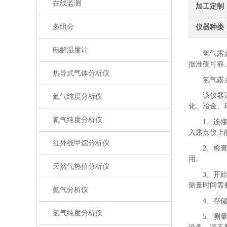
在线监测
加工定制
多组分
仪器种类
电解湿度计
氢气露
据准确可靠
热导式气体分析仪
氢气露
该仪器
氦气纯度分析仪
化、冶金、
氮气纯度分析仪
1、连
入露点仪上
红外线甲烷分析仪
2、检
用。
天然气热值分析仪
3、开
测量时间需要
氨气分析仪
4、存
氢气纯度分析仪
5、测