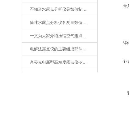
常
不知道水露点分析仪是如何制冷的？进来看
简述水露点分析仪各测量数值的含义
一文为大家介绍压缩空气露点仪的测量条件选择
详
电解法露点仪的主要组成部件功能特点分享
补
帛晏光电新型高精度露点仪-NK-300系列露点仪