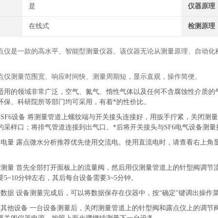
是
仪器原理
在线式
检测原理
点仪
是一款的高水平、智能型测量仪器。该仪器无论从测量原理、自动化
。
点仪
测量范围宽、响应时间快、测量周期短，显示直观，操作简便。
适用的领域非常广泛，空气、氮气、惰性气体以及任何不含腐蚀性介质的气
环保、科研院所等部门均可采用，有着*的性价比。
接SF6设备 将测量管道上螺纹端与开关接头连接好，用扳手拧紧，关闭
的采样口；将排气管道连接到出气口。*后将开关接头与SF6电气设备测
查电量 露点微水分析推荐优先使用交流电。使用直流电时，请查看右上角
始测量 首先全部打开面板上的流量阀，然后用仪测量管道上的针型阀调节流量，
5~10分钟左右，其后每台设备需要3~5分钟。
储数据 设备测量完成后，可以将数据保存在仪器中，按“确定"键调出操作
量其他设备 一台设备测量后，关闭测量管道上的针型阀和露点仪上的调节